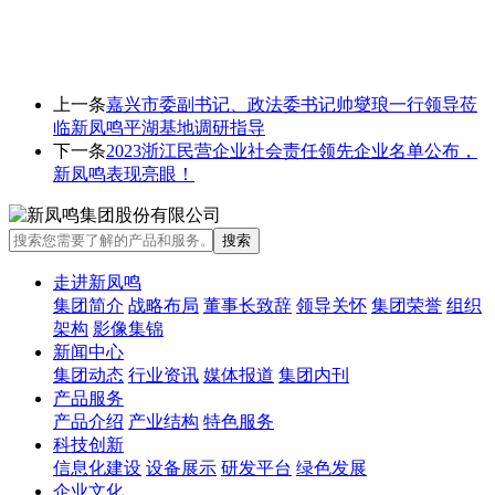
上一条
嘉兴市委副书记、政法委书记帅燮琅一行领导莅
临新凤鸣平湖基地调研指导
下一条
2023浙江民营企业社会责任领先企业名单公布，
新凤鸣表现亮眼！
走进新凤鸣
集团简介
战略布局
董事长致辞
领导关怀
集团荣誉
组织
架构
影像集锦
新闻中心
集团动态
行业资讯
媒体报道
集团内刊
产品服务
产品介绍
产业结构
特色服务
科技创新
信息化建设
设备展示
研发平台
绿色发展
企业文化