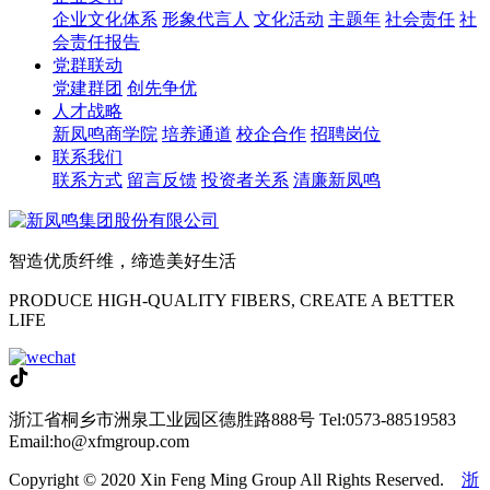
企业文化体系
形象代言人
文化活动
主题年
社会责任
社
会责任报告
党群联动
党建群团
创先争优
人才战略
新凤鸣商学院
培养通道
校企合作
招聘岗位
联系我们
联系方式
留言反馈
投资者关系
清廉新凤鸣
智造优质纤维，缔造美好生活
PRODUCE HIGH-QUALITY FIBERS, CREATE A BETTER
LIFE
浙江省桐乡市洲泉工业园区德胜路888号
Tel:0573-88519583
Email:ho@xfmgroup.com
Copyright © 2020 Xin Feng Ming Group All Rights Reserved.
浙