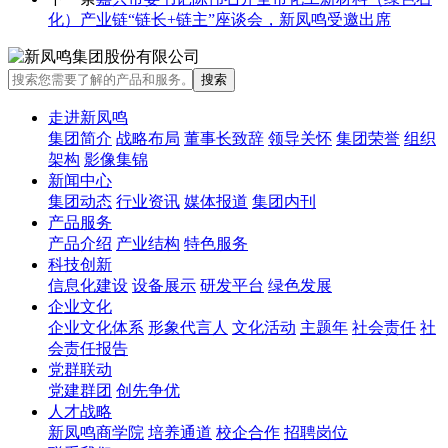
化）产业链“链长+链主”座谈会，新凤鸣受邀出席
走进新凤鸣
集团简介
战略布局
董事长致辞
领导关怀
集团荣誉
组织
架构
影像集锦
新闻中心
集团动态
行业资讯
媒体报道
集团内刊
产品服务
产品介绍
产业结构
特色服务
科技创新
信息化建设
设备展示
研发平台
绿色发展
企业文化
企业文化体系
形象代言人
文化活动
主题年
社会责任
社
会责任报告
党群联动
党建群团
创先争优
人才战略
新凤鸣商学院
培养通道
校企合作
招聘岗位