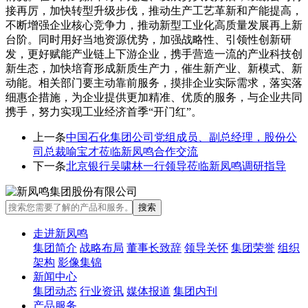
接再厉，加快转型升级步伐，推动生产工艺革新和产能提高，
不断增强企业核心竞争力，推动新型工业化高质量发展再上新
台阶。同时用好当地资源优势，加强战略性、引领性创新研
发，更好赋能产业链上下游企业，携手营造一流的产业科技创
新生态，加快培育形成新质生产力，催生新产业、新模式、新
动能。相关部门要主动靠前服务，摸排企业实际需求，落实落
细惠企措施，为企业提供更加精准、优质的服务，与企业共同
携手，努力实现工业经济首季“开门红”。
上一条
中国石化集团公司党组成员、副总经理，股份公
司总裁喻宝才莅临新凤鸣合作交流
下一条
北京银行吴啸林一行领导莅临新凤鸣调研指导
走进新凤鸣
集团简介
战略布局
董事长致辞
领导关怀
集团荣誉
组织
架构
影像集锦
新闻中心
集团动态
行业资讯
媒体报道
集团内刊
产品服务