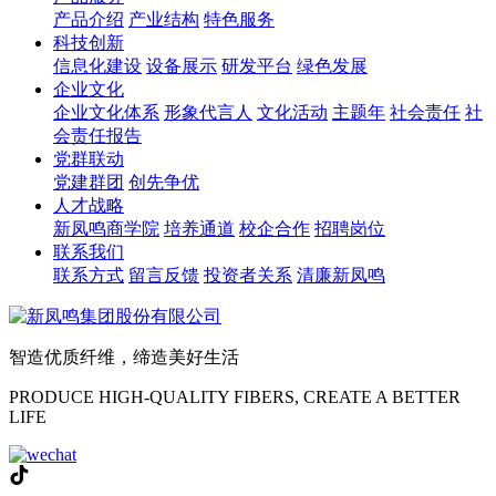
产品介绍
产业结构
特色服务
科技创新
信息化建设
设备展示
研发平台
绿色发展
企业文化
企业文化体系
形象代言人
文化活动
主题年
社会责任
社
会责任报告
党群联动
党建群团
创先争优
人才战略
新凤鸣商学院
培养通道
校企合作
招聘岗位
联系我们
联系方式
留言反馈
投资者关系
清廉新凤鸣
智造优质纤维，缔造美好生活
PRODUCE HIGH-QUALITY FIBERS, CREATE A BETTER
LIFE