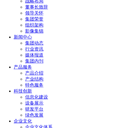
战略布局
董事长致辞
领导关怀
集团荣誉
组织架构
影像集锦
新闻中心
集团动态
行业资讯
媒体报道
集团内刊
产品服务
产品介绍
产业结构
特色服务
科技创新
信息化建设
设备展示
研发平台
绿色发展
企业文化
企业文化体系