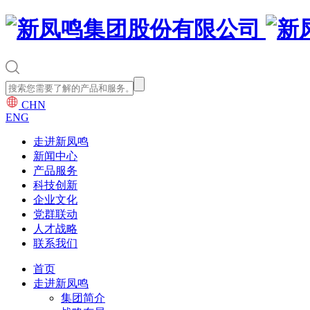
CHN
ENG
走进新凤鸣
新闻中心
产品服务
科技创新
企业文化
党群联动
人才战略
联系我们
首页
走进新凤鸣
集团简介