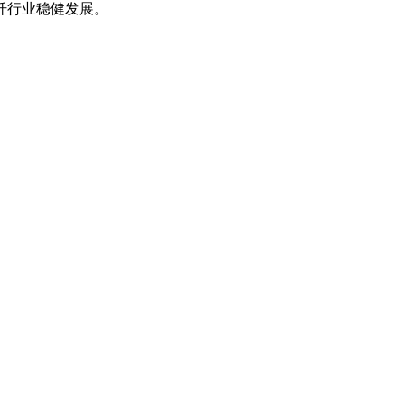
纤行业稳健发展。