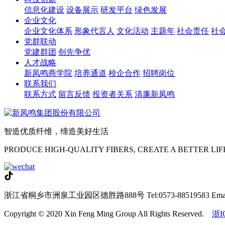
信息化建设
设备展示
研发平台
绿色发展
企业文化
企业文化体系
形象代言人
文化活动
主题年
社会责任
社
党群联动
党建群团
创先争优
人才战略
新凤鸣商学院
培养通道
校企合作
招聘岗位
联系我们
联系方式
留言反馈
投资者关系
清廉新凤鸣
智造优质纤维，缔造美好生活
PRODUCE HIGH-QUALITY FIBERS, CREATE A BETTER LIF
浙江省桐乡市洲泉工业园区德胜路888号
Tel:0573-88519583
Ema
Copyright © 2020 Xin Feng Ming Group All Rights Reserved.
浙I