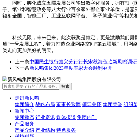
同时，孵化成立五疆发展公司输出数字化服务，拥有“1（国
子、纸业和智慧政务等八大行业百余家外部企事业单位，是嘉
辐射全国，智能工厂、工业互联网平台、“学子就业码”等相关
科技无限，未来已来。此次获奖是肯定，更是激励我们勇
质“一号发展工程”，着力打造企业网络空间“第五疆域”，用
类走向更加美好的明天。
上一条
中国民生银行嘉兴分行行长宋秋海莅临新凤鸣调研
下一条
新凤鸣集团2023年度表彰大会顺利召开
走进新凤鸣
集团简介
战略布局
董事长致辞
领导关怀
集团荣誉
组织
新闻中心
集团动态
行业资讯
媒体报道
集团内刊
产品服务
产品介绍
产业结构
特色服务
科技创新