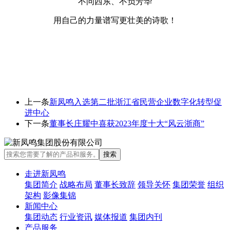
不问西东、不负芳华
用自己的力量谱写更壮美的诗歌！
上一条
新凤鸣入选第二批浙江省民营企业数字化转型促
进中心
下一条
董事长庄耀中喜获2023年度十大“风云浙商”
走进新凤鸣
集团简介
战略布局
董事长致辞
领导关怀
集团荣誉
组织
架构
影像集锦
新闻中心
集团动态
行业资讯
媒体报道
集团内刊
产品服务