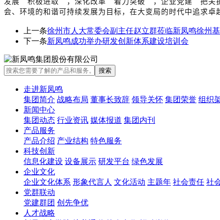
发展“积极进取”，深化改革“着力突破”，企业党建“把关
会、环境的和谐可持续发展为目标，在大变局的时代中追求卓
上一条
徐州市人大常委会副主任赵立群莅临新凤鸣徐州基
下一条
新凤鸣成功举办研发创新体系建设培训会
走进新凤鸣
集团简介
战略布局
董事长致辞
领导关怀
集团荣誉
组织
新闻中心
集团动态
行业资讯
媒体报道
集团内刊
产品服务
产品介绍
产业结构
特色服务
科技创新
信息化建设
设备展示
研发平台
绿色发展
企业文化
企业文化体系
形象代言人
文化活动
主题年
社会责任
社
党群联动
党建群团
创先争优
人才战略