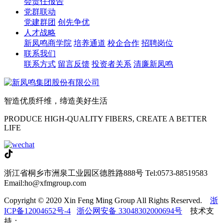
会责任报告
党群联动
党建群团
创先争优
人才战略
新凤鸣商学院
培养通道
校企合作
招聘岗位
联系我们
联系方式
留言反馈
投资者关系
清廉新凤鸣
智造优质纤维，缔造美好生活
PRODUCE HIGH-QUALITY FIBERS, CREATE A BETTER
LIFE
浙江省桐乡市洲泉工业园区德胜路888号
Tel:0573-88519583
Email:ho@xfmgroup.com
Copyright © 2020 Xin Feng Ming Group All Rights Reserved.
浙
ICP备12004652号-4
浙公网安备 33048302000694号
技术支
持：