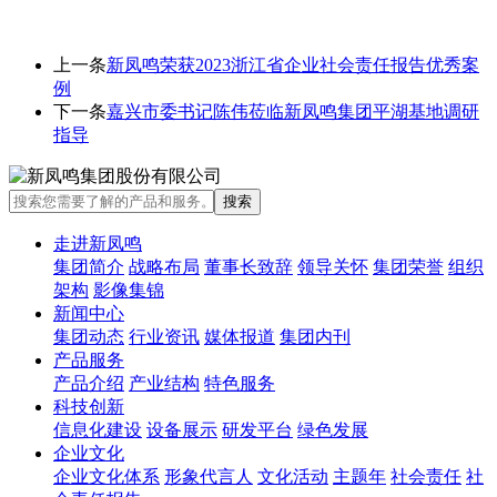
上一条
新凤鸣荣获2023浙江省企业社会责任报告优秀案
例
下一条
嘉兴市委书记陈伟莅临新凤鸣集团平湖基地调研
指导
走进新凤鸣
集团简介
战略布局
董事长致辞
领导关怀
集团荣誉
组织
架构
影像集锦
新闻中心
集团动态
行业资讯
媒体报道
集团内刊
产品服务
产品介绍
产业结构
特色服务
科技创新
信息化建设
设备展示
研发平台
绿色发展
企业文化
企业文化体系
形象代言人
文化活动
主题年
社会责任
社