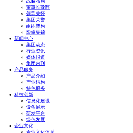
战略布局
董事长致辞
领导关怀
集团荣誉
组织架构
影像集锦
新闻中心
集团动态
行业资讯
媒体报道
集团内刊
产品服务
产品介绍
产业结构
特色服务
科技创新
信息化建设
设备展示
研发平台
绿色发展
企业文化
企业文化体系