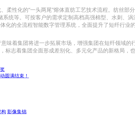
柔性化的“一头两尾”熔体直纺工艺技术流程。纺丝部分
储系统等。可按客户的需求定制高档高强棉型、水刺、涡
于一体化的全流程智能数字管理系统，全面提升了短纤行业
味着集团将进一步拓展市场，增强集团在短纤领域的行
支持，标志着集团全面形成差别化、多元化产品的新格局，
奖
动圆满结束！
架构
影像集锦