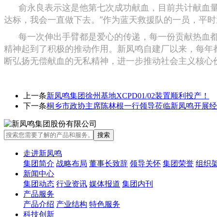
俞永良表示这是他第七次成功献血，目前共计献血量2
达标，我会一直做下去。”作为蓝天救援队的一员，平
每一次伸出手臂都是爱心的传递，每一份贡献热血都
精神起到了积极的推动作用。新凤鸣自建厂以来，每年都
断弘扬无偿献血的无私精神，进一步推动社会主义核心
上一条
新凤鸣集团徐州基地XCPD01/02装置顺利投产！
下一条
桐乡市政协主席陈林根一行领导莅临新凤鸣开展经
走进新凤鸣
集团简介
战略布局
董事长致辞
领导关怀
集团荣誉
组织
新闻中心
集团动态
行业资讯
媒体报道
集团内刊
产品服务
产品介绍
产业结构
特色服务
科技创新