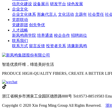
信息化建设
设备展示
研发平台
绿色发展
企业文化
企业文化体系
形象代言人
文化活动
主题年
社会责任
社
党群联动
党建群团
创先争优
人才战略
新凤鸣商学院
培养通道
校企合作
招聘岗位
联系我们
联系方式
留言反馈
投资者关系
清廉新凤鸣
智造优质纤维，缔造美好生活
PRODUCE HIGH-QUALITY FIBERS, CREATE A BETTER LIF
浙江省桐乡市洲泉工业园区德胜路888号
Tel:0573-88519583
Ema
Copyright © 2020 Xin Feng Ming Group All Rights Reserved.
浙I