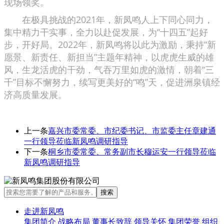
现场领奖。
在极具挑战的2021年，新凤鸣人上下同心同力，
集中精力干实事，全力以赴促发展，为“十四五”起好
步，开好局。2022年，新凤鸣将以此为激励，秉持“新
愿景、新责任、新担当”主题年精神，以虎虎生威的雄
风，生龙活虎的干劲，气吞万里如虎的激情，朝着“三
千”目标不懈努力，续写更美好的“鸣”天，促进洲泉镇经
济高质量发展。
上一条
嘉兴市委常委、市纪委书记、市监委主任章建通
一行领导莅临新凤鸣调研指导
下一条
桐乡市委常委、常务副市长穆运安一行领导莅临
新凤鸣调研指导
走进新凤鸣
集团简介
战略布局
董事长致辞
领导关怀
集团荣誉
组织