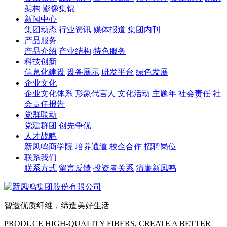
架构
影像集锦
新闻中心
集团动态
行业资讯
媒体报道
集团内刊
产品服务
产品介绍
产业结构
特色服务
科技创新
信息化建设
设备展示
研发平台
绿色发展
企业文化
企业文化体系
形象代言人
文化活动
主题年
社会责任
社
会责任报告
党群联动
党建群团
创先争优
人才战略
新凤鸣商学院
培养通道
校企合作
招聘岗位
联系我们
联系方式
留言反馈
投资者关系
清廉新凤鸣
智造优质纤维，缔造美好生活
PRODUCE HIGH-QUALITY FIBERS, CREATE A BETTER