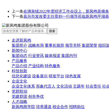
上一条
在洲泉镇2022年度经济工作会议上，新凤鸣喜摘
下一条
嘉兴市发改委主任章剑一行领导莅临新凤鸣平湖基
走进新凤鸣
集团简介
战略布局
董事长致辞
领导关怀
集团荣誉
组织
新闻中心
集团动态
行业资讯
媒体报道
集团内刊
产品服务
产品介绍
产业结构
特色服务
科技创新
信息化建设
设备展示
研发平台
绿色发展
企业文化
企业文化体系
形象代言人
文化活动
主题年
社会责任
社
党群联动
党建群团
创先争优
人才战略
新凤鸣商学院
培养通道
校企合作
招聘岗位