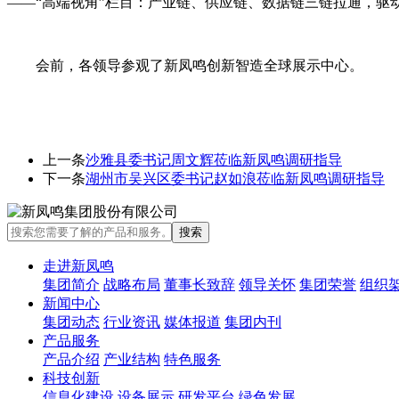
——“高端视角”栏目：产业链、供应链、数据链三链拉通，驱
会前，各领导参观了新凤鸣创新智造全球展示中心。
上一条
沙雅县委书记周文辉莅临新凤鸣调研指导
下一条
湖州市吴兴区委书记赵如浪莅临新凤鸣调研指导
走进新凤鸣
集团简介
战略布局
董事长致辞
领导关怀
集团荣誉
组织
新闻中心
集团动态
行业资讯
媒体报道
集团内刊
产品服务
产品介绍
产业结构
特色服务
科技创新
信息化建设
设备展示
研发平台
绿色发展