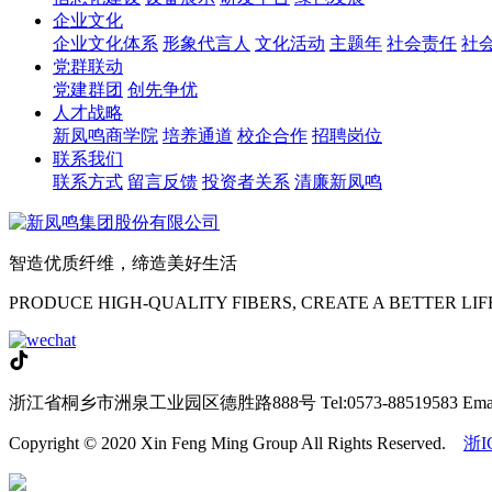
企业文化
企业文化体系
形象代言人
文化活动
主题年
社会责任
社
党群联动
党建群团
创先争优
人才战略
新凤鸣商学院
培养通道
校企合作
招聘岗位
联系我们
联系方式
留言反馈
投资者关系
清廉新凤鸣
智造优质纤维，缔造美好生活
PRODUCE HIGH-QUALITY FIBERS, CREATE A BETTER LIF
浙江省桐乡市洲泉工业园区德胜路888号
Tel:0573-88519583
Ema
Copyright © 2020 Xin Feng Ming Group All Rights Reserved.
浙I