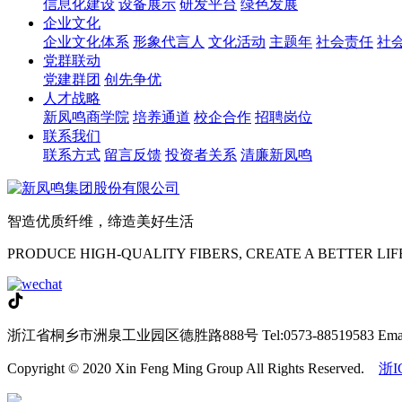
信息化建设
设备展示
研发平台
绿色发展
企业文化
企业文化体系
形象代言人
文化活动
主题年
社会责任
社
党群联动
党建群团
创先争优
人才战略
新凤鸣商学院
培养通道
校企合作
招聘岗位
联系我们
联系方式
留言反馈
投资者关系
清廉新凤鸣
智造优质纤维，缔造美好生活
PRODUCE HIGH-QUALITY FIBERS, CREATE A BETTER LIF
浙江省桐乡市洲泉工业园区德胜路888号
Tel:0573-88519583
Ema
Copyright © 2020 Xin Feng Ming Group All Rights Reserved.
浙I