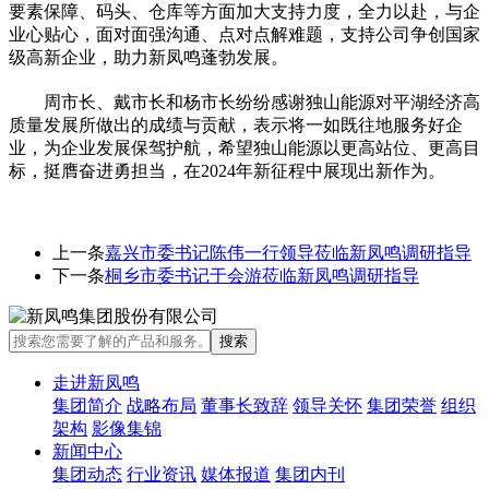
要素保障、码头、仓库等方面加大支持力度，全力以赴，与企
业心贴心，面对面强沟通、点对点解难题，支持公司争创国家
级高新企业，助力新凤鸣蓬勃发展。
周市长、戴市长和杨市长纷纷感谢独山能源对平湖经济高
质量发展所做出的成绩与贡献，表示将一如既往地服务好企
业，为企业发展保驾护航，希望独山能源以更高站位、更高目
标，挺膺奋进勇担当，在2024年新征程中展现出新作为。
上一条
嘉兴市委书记陈伟一行领导莅临新凤鸣调研指导
下一条
桐乡市委书记于会游莅临新凤鸣调研指导
走进新凤鸣
集团简介
战略布局
董事长致辞
领导关怀
集团荣誉
组织
架构
影像集锦
新闻中心
集团动态
行业资讯
媒体报道
集团内刊