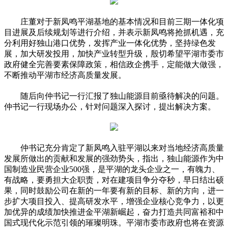
庄董对于新凤鸣平湖基地的基本情况和目前三期一体化项
目进展及后续规划等进行介绍，并表示新凤鸣将抢抓机遇，充
分利用好独山港口优势，发挥产业一体化优势，坚持绿色发
展，加大研发投用，加快产业转型升级，殷切希望平湖市委市
政府健全完善要素保障政策，相信政企携手，定能做大做强，
不断推动平湖市经济高质量发展。
随后向仲书记一行汇报了独山能源目前亟待解决的问题。
仲书记一行现场办公，针对问题深入探讨，提出解决方案。
仲书记充分肯定了新凤鸣入驻平湖以来对当地经济高质量
发展所做出的贡献和发展的强劲势头，指出，独山能源作为中
国制造业民营企业500强，是平湖的龙头企业之一，有魄力、
有战略，要勇担大企职责，对在建项目争分夺秒，早日结出硕
果，同时鼓励公司在新的一年要有新的目标、新的方向，进一
步扩大项目投入、提高研发水平，增强企业核心竞争力，以更
加优异的成绩加快推进金平湖新崛起，奋力打造共同富裕和中
国式现代化示范引领的璀璨明珠。平湖市委市政府也将在资源