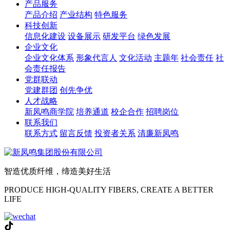
产品服务
产品介绍
产业结构
特色服务
科技创新
信息化建设
设备展示
研发平台
绿色发展
企业文化
企业文化体系
形象代言人
文化活动
主题年
社会责任
社
会责任报告
党群联动
党建群团
创先争优
人才战略
新凤鸣商学院
培养通道
校企合作
招聘岗位
联系我们
联系方式
留言反馈
投资者关系
清廉新凤鸣
智造优质纤维，缔造美好生活
PRODUCE HIGH-QUALITY FIBERS, CREATE A BETTER
LIFE