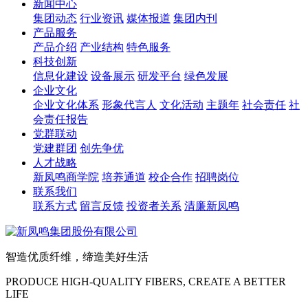
新闻中心
集团动态
行业资讯
媒体报道
集团内刊
产品服务
产品介绍
产业结构
特色服务
科技创新
信息化建设
设备展示
研发平台
绿色发展
企业文化
企业文化体系
形象代言人
文化活动
主题年
社会责任
社
会责任报告
党群联动
党建群团
创先争优
人才战略
新凤鸣商学院
培养通道
校企合作
招聘岗位
联系我们
联系方式
留言反馈
投资者关系
清廉新凤鸣
智造优质纤维，缔造美好生活
PRODUCE HIGH-QUALITY FIBERS, CREATE A BETTER
LIFE