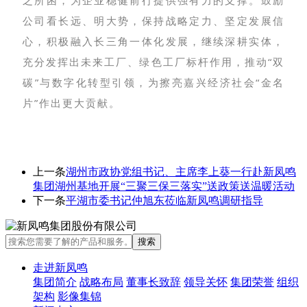
之所困，为企业稳健前行提供强有力的支撑。鼓励
公司看长远、明大势，保持战略定力、坚定发展信
心，积极融入长三角一体化发展，继续深耕实体，
充分发挥出未来工厂、绿色工厂标杆作用，推动“双
碳”与数字化转型引领，为擦亮嘉兴经济社会“金名
片”作出更大贡献。
上一条
湖州市政协党组书记、主席李上葵一行赴新凤鸣
集团湖州基地开展“三聚三保三落实”送政策送温暖活动
下一条
平湖市委书记仲旭东莅临新凤鸣调研指导
走进新凤鸣
集团简介
战略布局
董事长致辞
领导关怀
集团荣誉
组织
架构
影像集锦