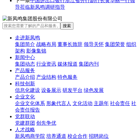
下一条
中国进出口银行浙江省分行副行长黄华丽一行领
导莅临新凤鸣调研指导
走进新凤鸣
集团简介
战略布局
董事长致辞
领导关怀
集团荣誉
组织
架构
影像集锦
新闻中心
集团动态
行业资讯
媒体报道
集团内刊
产品服务
产品介绍
产业结构
特色服务
科技创新
信息化建设
设备展示
研发平台
绿色发展
企业文化
企业文化体系
形象代言人
文化活动
主题年
社会责任
社
会责任报告
党群联动
党建群团
创先争优
人才战略
新凤鸣商学院
培养通道
校企合作
招聘岗位