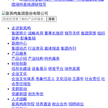
团湖州基地调研指导
走进新凤鸣
集团简介
战略布局
董事长致辞
领导关怀
集团荣誉
组织
架构
影像集锦
新闻中心
集团动态
行业资讯
媒体报道
集团内刊
产品服务
产品介绍
产业结构
特色服务
科技创新
信息化建设
设备展示
研发平台
绿色发展
企业文化
企业文化体系
形象代言人
文化活动
主题年
社会责任
社
会责任报告
党群联动
党建群团
创先争优
人才战略
新凤鸣商学院
培养通道
校企合作
招聘岗位