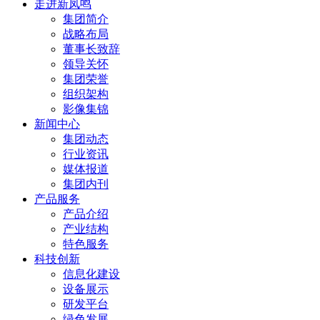
走进新凤鸣
集团简介
战略布局
董事长致辞
领导关怀
集团荣誉
组织架构
影像集锦
新闻中心
集团动态
行业资讯
媒体报道
集团内刊
产品服务
产品介绍
产业结构
特色服务
科技创新
信息化建设
设备展示
研发平台
绿色发展