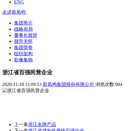
ENG
走进新凤鸣
集团简介
战略布局
董事长致辞
领导关怀
集团荣誉
组织架构
影像集锦
浙江省百强民营企业
2020-11-18 11:09:53
新凤鸣集团股份有限公司
浏览次数
904
上一条
浙江名牌产品
下一条
浙江省成长性最快百强企业