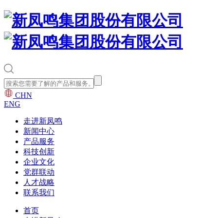
CHN
ENG
走进新凤鸣
新闻中心
产品服务
科技创新
企业文化
党群联动
人才战略
联系我们
首页