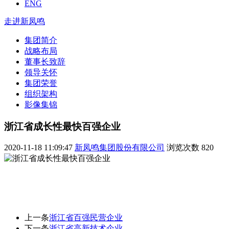
ENG
走进新凤鸣
集团简介
战略布局
董事长致辞
领导关怀
集团荣誉
组织架构
影像集锦
浙江省成长性最快百强企业
2020-11-18 11:09:47
新凤鸣集团股份有限公司
浏览次数
820
上一条
浙江省百强民营企业
下一条
浙江省高新技术企业