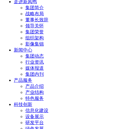
走进新凤鸣
集团简介
战略布局
董事长致辞
领导关怀
集团荣誉
组织架构
影像集锦
新闻中心
集团动态
行业资讯
媒体报道
集团内刊
产品服务
产品介绍
产业结构
特色服务
科技创新
信息化建设
设备展示
研发平台
绿色发展