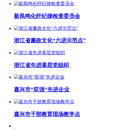
新凤鸣化纤纪律检查委员会
浙江省廉政文化“六进示范点”
浙江省先进基层党组织
嘉兴市“双强”先进企业
嘉兴市干部教育现场教学点