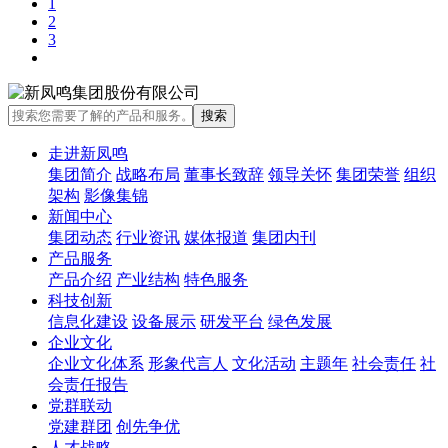
1
2
3
走进新凤鸣
集团简介
战略布局
董事长致辞
领导关怀
集团荣誉
组织
架构
影像集锦
新闻中心
集团动态
行业资讯
媒体报道
集团内刊
产品服务
产品介绍
产业结构
特色服务
科技创新
信息化建设
设备展示
研发平台
绿色发展
企业文化
企业文化体系
形象代言人
文化活动
主题年
社会责任
社
会责任报告
党群联动
党建群团
创先争优
人才战略