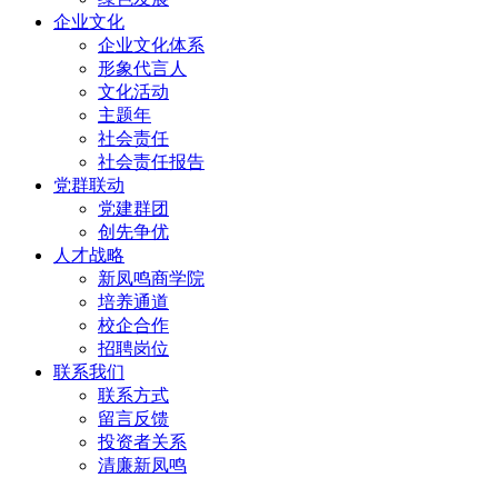
企业文化
企业文化体系
形象代言人
文化活动
主题年
社会责任
社会责任报告
党群联动
党建群团
创先争优
人才战略
新凤鸣商学院
培养通道
校企合作
招聘岗位
联系我们
联系方式
留言反馈
投资者关系
清廉新凤鸣