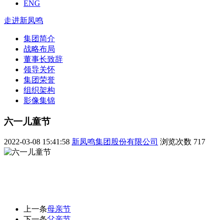
ENG
走进新凤鸣
集团简介
战略布局
董事长致辞
领导关怀
集团荣誉
组织架构
影像集锦
六一儿童节
2022-03-08 15:41:58
新凤鸣集团股份有限公司
浏览次数
717
上一条
母亲节
下一条
父亲节