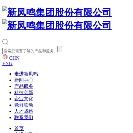
CHN
ENG
走进新凤鸣
新闻中心
产品服务
科技创新
企业文化
党群联动
人才战略
联系我们
首页