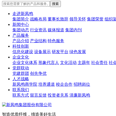
走进新凤鸣
集团简介
战略布局
董事长致辞
领导关怀
集团荣誉
组织
新闻中心
集团动态
行业资讯
媒体报道
集团内刊
产品服务
产品介绍
产业结构
特色服务
科技创新
信息化建设
设备展示
研发平台
绿色发展
企业文化
企业文化体系
形象代言人
文化活动
主题年
社会责任
社
党群联动
党建群团
创先争优
人才战略
新凤鸣商学院
培养通道
校企合作
招聘岗位
联系我们
联系方式
留言反馈
投资者关系
清廉新凤鸣
智造优质纤维，缔造美好生活