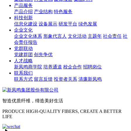
产品服务
产品介绍
产业结构
特色服务
科技创新
信息化建设
设备展示
研发平台
绿色发展
企业文化
企业文化体系
形象代言人
文化活动
主题年
社会责任
社
会责任报告
党群联动
党建群团
创先争优
人才战略
新凤鸣商学院
培养通道
校企合作
招聘岗位
联系我们
联系方式
留言反馈
投资者关系
清廉新凤鸣
智造优质纤维，缔造美好生活
PRODUCE HIGH-QUALITY FIBERS, CREATE A BETTER
LIFE