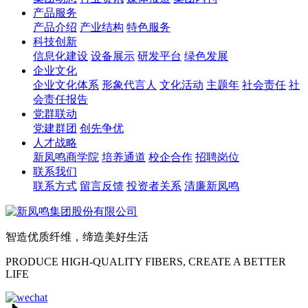
产品服务
产品介绍
产业结构
特色服务
科技创新
信息化建设
设备展示
研发平台
绿色发展
企业文化
企业文化体系
形象代言人
文化活动
主题年
社会责任
社
会责任报告
党群联动
党建群团
创先争优
人才战略
新凤鸣商学院
培养通道
校企合作
招聘岗位
联系我们
联系方式
留言反馈
投资者关系
清廉新凤鸣
智造优质纤维，缔造美好生活
PRODUCE HIGH-QUALITY FIBERS, CREATE A BETTER
LIFE