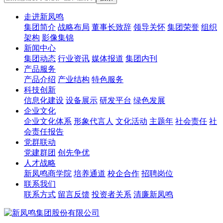
走进新凤鸣
集团简介
战略布局
董事长致辞
领导关怀
集团荣誉
组织
架构
影像集锦
新闻中心
集团动态
行业资讯
媒体报道
集团内刊
产品服务
产品介绍
产业结构
特色服务
科技创新
信息化建设
设备展示
研发平台
绿色发展
企业文化
企业文化体系
形象代言人
文化活动
主题年
社会责任
社
会责任报告
党群联动
党建群团
创先争优
人才战略
新凤鸣商学院
培养通道
校企合作
招聘岗位
联系我们
联系方式
留言反馈
投资者关系
清廉新凤鸣