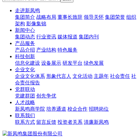
走进新凤鸣
集团简介
战略布局
董事长致辞
领导关怀
集团荣誉
组织
架构
影像集锦
新闻中心
集团动态
行业资讯
媒体报道
集团内刊
产品服务
产品介绍
产业结构
特色服务
科技创新
信息化建设
设备展示
研发平台
绿色发展
企业文化
企业文化体系
形象代言人
文化活动
主题年
社会责任
社
会责任报告
党群联动
党建群团
创先争优
人才战略
新凤鸣商学院
培养通道
校企合作
招聘岗位
联系我们
联系方式
留言反馈
投资者关系
清廉新凤鸣