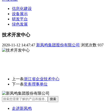
信息化建设
设备展示
研发平台
绿色发展
技术开发中心
2020-11-12 14:47:47
新凤鸣集团股份有限公司
浏览次数
937
上一条
浙江省企业技术中心
下一条
常务理事单位
走进新凤鸣