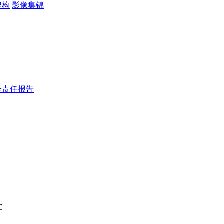
架构
影像集锦
会责任报告
E