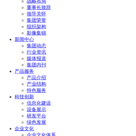
战略布局
董事长致辞
领导关怀
集团荣誉
组织架构
影像集锦
新闻中心
集团动态
行业资讯
媒体报道
集团内刊
产品服务
产品介绍
产业结构
特色服务
科技创新
信息化建设
设备展示
研发平台
绿色发展
企业文化
企业文化体系