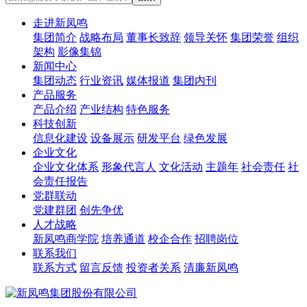
走进新凤鸣
集团简介
战略布局
董事长致辞
领导关怀
集团荣誉
组织
架构
影像集锦
新闻中心
集团动态
行业资讯
媒体报道
集团内刊
产品服务
产品介绍
产业结构
特色服务
科技创新
信息化建设
设备展示
研发平台
绿色发展
企业文化
企业文化体系
形象代言人
文化活动
主题年
社会责任
社
会责任报告
党群联动
党建群团
创先争优
人才战略
新凤鸣商学院
培养通道
校企合作
招聘岗位
联系我们
联系方式
留言反馈
投资者关系
清廉新凤鸣