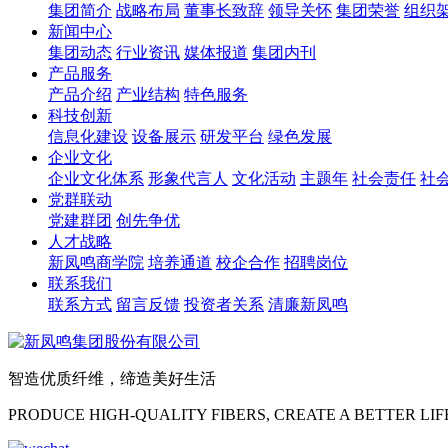
集团简介
战略布局
董事长致辞
领导关怀
集团荣誉
组织
新闻中心
集团动态
行业资讯
媒体报道
集团内刊
产品服务
产品介绍
产业结构
特色服务
科技创新
信息化建设
设备展示
研发平台
绿色发展
企业文化
企业文化体系
形象代言人
文化活动
主题年
社会责任
社
党群联动
党建群团
创先争优
人才战略
新凤鸣商学院
培养通道
校企合作
招聘岗位
联系我们
联系方式
留言反馈
投资者关系
清廉新凤鸣
智造优质纤维，缔造美好生活
PRODUCE HIGH-QUALITY FIBERS, CREATE A BETTER LIF