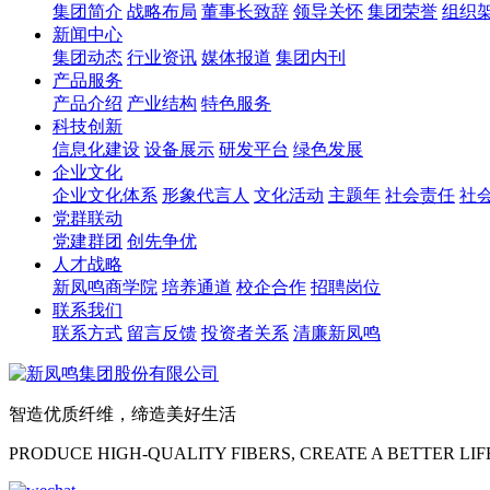
集团简介
战略布局
董事长致辞
领导关怀
集团荣誉
组织
新闻中心
集团动态
行业资讯
媒体报道
集团内刊
产品服务
产品介绍
产业结构
特色服务
科技创新
信息化建设
设备展示
研发平台
绿色发展
企业文化
企业文化体系
形象代言人
文化活动
主题年
社会责任
社
党群联动
党建群团
创先争优
人才战略
新凤鸣商学院
培养通道
校企合作
招聘岗位
联系我们
联系方式
留言反馈
投资者关系
清廉新凤鸣
智造优质纤维，缔造美好生活
PRODUCE HIGH-QUALITY FIBERS, CREATE A BETTER LIF