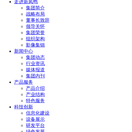
走进新凤鸣
集团简介
战略布局
董事长致辞
领导关怀
集团荣誉
组织架构
影像集锦
新闻中心
集团动态
行业资讯
媒体报道
集团内刊
产品服务
产品介绍
产业结构
特色服务
科技创新
信息化建设
设备展示
研发平台
绿色发展