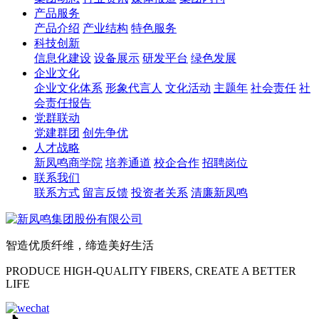
产品服务
产品介绍
产业结构
特色服务
科技创新
信息化建设
设备展示
研发平台
绿色发展
企业文化
企业文化体系
形象代言人
文化活动
主题年
社会责任
社
会责任报告
党群联动
党建群团
创先争优
人才战略
新凤鸣商学院
培养通道
校企合作
招聘岗位
联系我们
联系方式
留言反馈
投资者关系
清廉新凤鸣
智造优质纤维，缔造美好生活
PRODUCE HIGH-QUALITY FIBERS, CREATE A BETTER
LIFE