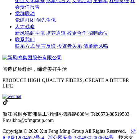
企业文化体系
形象代言人
文化活动
主题年
社会责任
社
会责任报告
党群联动
党建群团
创先争优
人才战略
新凤鸣商学院
培养通道
校企合作
招聘岗位
联系我们
联系方式
留言反馈
投资者关系
清廉新凤鸣
智造优质纤维，缔造美好生活
PRODUCE HIGH-QUALITY FIBERS, CREATE A BETTER
LIFE
浙江省桐乡市洲泉工业园区德胜路888号
Tel:0573-88519583
Email:ho@xfmgroup.com
Copyright © 2020 Xin Feng Ming Group All Rights Reserved.
浙
ICP备12004652号-4
浙公网安备 33048302000694号
技术支