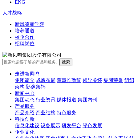
ENG
人才战略
新凤鸣商学院
培养通道
校企合作
招聘岗位
走进新凤鸣
集团简介
战略布局
董事长致辞
领导关怀
集团荣誉
组织
架构
影像集锦
新闻中心
集团动态
行业资讯
媒体报道
集团内刊
产品服务
产品介绍
产业结构
特色服务
科技创新
信息化建设
设备展示
研发平台
绿色发展
企业文化