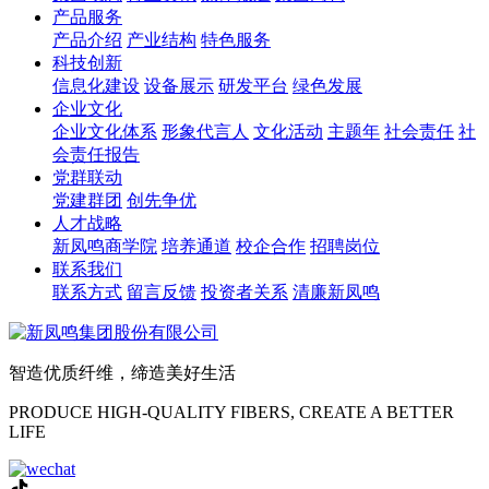
产品服务
产品介绍
产业结构
特色服务
科技创新
信息化建设
设备展示
研发平台
绿色发展
企业文化
企业文化体系
形象代言人
文化活动
主题年
社会责任
社
会责任报告
党群联动
党建群团
创先争优
人才战略
新凤鸣商学院
培养通道
校企合作
招聘岗位
联系我们
联系方式
留言反馈
投资者关系
清廉新凤鸣
智造优质纤维，缔造美好生活
PRODUCE HIGH-QUALITY FIBERS, CREATE A BETTER
LIFE