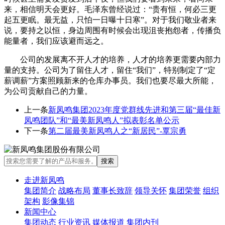
来，相信明天会更好。毛泽东曾经说过：
“贵有恒，何必三更
起五更眠。最无益，只怕一日曝十日寒”。对于我们敬业者来
说，要持之以恒，身边周围有时候会出现沮丧抱怨者，传播负
能量者，我们应该避而远之。
公司的发展离不开人才的培养，人才的培养更需要内部力
量的支持。公司为了留住人才，留住
“我们”，特别制定了“定
薪调薪”方案照顾新来的仓库办事员。我们也要尽最大所能，
为公司贡献自己的力量。
上一条
新凤鸣集团2023年度党群线先进和第三届“最佳新
凤鸣团队”和“最美新凤鸣人”拟表彰名单公示
下一条
第二届最美新凤鸣人之“新居民”-覃宗勇
走进新凤鸣
集团简介
战略布局
董事长致辞
领导关怀
集团荣誉
组织
架构
影像集锦
新闻中心
集团动态
行业资讯
媒体报道
集团内刊