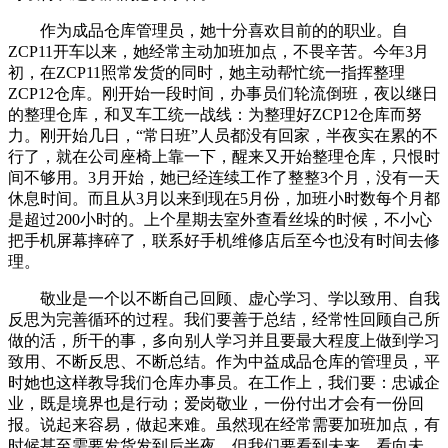
作为成品仓库管理员，她十分喜欢目前的的职业。自
ZCP11开车以来，她经常主动加班加点，不畏辛苦。今年3月
初，在ZCP11照常发货的同时，她主动帮忙统一指挥整理
ZCP12仓库。刚开始一段时间，办事员们轮流倒班，夜以继日
的整理仓库，和叉车工统一战线：为整理好ZCP12仓库而努
力。刚开始几日，“常日班”人员都没有回家，半夜实在累的不
行了，就在公司座椅上靠一下，醒来又开始整理仓库，只恨时
间不够用。3月开始，她已经连续工作了整整3个月，没有一天
休息时间。而且从3月以来到现在5月份，加班小时数每个月都
是超过200小时的。上个星期去室外查看丝垛的时候，不小心
把手机屏幕摔碎了，联系好手机维修店后至今也没有时间去修
理。
敬业是一个以不断自己回顾、虚心学习、学以致用、自我
反思为完善循环的过程。我们要善于总结，经常性回顾自己所
做的活，所干的事，多向别人学习并且要最大程度上做到学习
致用、不断反思、不断总结。作为中益成品仓库的管理员，平
时她也这样教导我们仓库办事员。在工作上，我们要：忠诚企
业，既是境界也是行动；爱岗敬业，一份付出才会有一份回
报。说起来容易，做起来难。虽然现在经常需要加班加点，有
时候甚至需要发货发到后半夜，但我们要看到未来，看向未