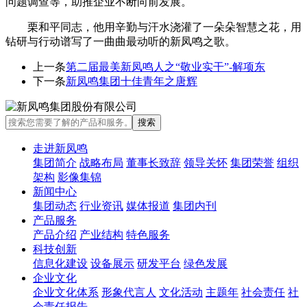
问题调查等，助推企业不断向前发展。
栗和平同志，他用辛勤与汗水浇灌了一朵朵智慧之花，用
钻研与行动谱写了一曲曲最动听的新凤鸣之歌。
上一条
第二届最美新凤鸣人之“敬业实干”-解项东
下一条
新凤鸣集团十佳青年之唐辉
走进新凤鸣
集团简介
战略布局
董事长致辞
领导关怀
集团荣誉
组织
架构
影像集锦
新闻中心
集团动态
行业资讯
媒体报道
集团内刊
产品服务
产品介绍
产业结构
特色服务
科技创新
信息化建设
设备展示
研发平台
绿色发展
企业文化
企业文化体系
形象代言人
文化活动
主题年
社会责任
社
会责任报告