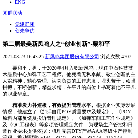
ENG
党群联动
党建群团
创先争优
第二届最美新凤鸣人之“创业创新”-栗和平
2021-08-23 16:43:25
新凤鸣集团股份有限公司
浏览次数
4707
栗和平，男，于2020年4月入职新凤鸣，现任中石科技技
术品质中心加弹工艺工程师。他凭着无私奉献、敬业创新的主
人翁精神，精心管理、认真负责的工作态度，埋头苦干，顽强
拼搏，不断创新，精益求精，在平凡的岗位上书写着他不平凡
的职业华章。
精准发力补短板，有效提升管理水平。
根据企业实际发展
情况，他建立了《加弹自用POY质量要求及规定》、《POY
原料内部反馈及投诉管理规定》、《加弹车间工艺作业规程》
及《QC工程表》等多项管理规定文件，为现场生产管控和日
常作业要求提供依据；梳理完善DTY产品AAA等级生产控制
流程，推动跟踪55/144、83/72、83/36、83/144、115/144、