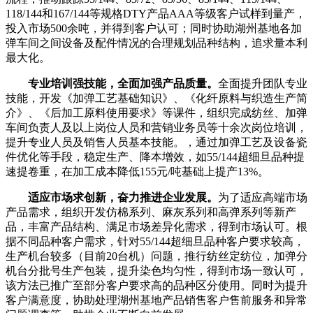
118/144和167/144等规格DTY产品AAA等级客户试样到量产，
投入市场500余吨，并得到客户认可；同时协助湖州基地各加
弹车间之间设备及配件情况的合理规划品种结构，追求量本利
最大化。
专业培训强技能，全面加强产品质量。
全面提升团队专业
技能，开发《加弹工艺基础知识》、《化纤原料与织造生产简
介》、《后加工原料使用要求》等课件，组织完成纺丝、加弹
车间负责人及以上岗位人员和营销业务员等十余次岗位培训，
提升专业人员及销售人员基本技能。，通过加弹工艺及设备瓷
件优化等手段，稳定生产、降本增效，如55/144超细旦品种提
速提卷重，在加工成本降低155元/吨基础上提产13%。
适应市场求创新，奋力推进企业发展。
为了适应高端市场
产品需求，组织开发仿棉系列、麻灰系列和高弹系列等新产
品，丰富产品结构、满足市场差异化需求，得到市场认可。根
据不同品种客户需求，针对55/144超细旦品种客户要求较高，
生产机台较多（目前20台机）问题，推行纺丝定纺位，加弹分
机台分批号生产包装，提升染色均匀性，得到市场一致认可，
该方法已推广至部分客户要求高的品种区分使用。同时为提升
客户满意度，协助处理湖州基地产品销售客户售前服务和异常