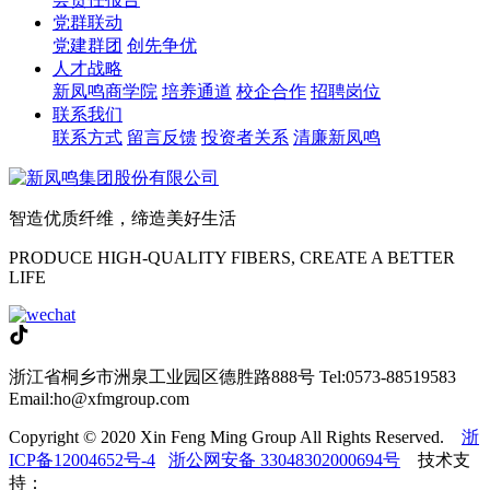
党群联动
党建群团
创先争优
人才战略
新凤鸣商学院
培养通道
校企合作
招聘岗位
联系我们
联系方式
留言反馈
投资者关系
清廉新凤鸣
智造优质纤维，缔造美好生活
PRODUCE HIGH-QUALITY FIBERS, CREATE A BETTER
LIFE
浙江省桐乡市洲泉工业园区德胜路888号
Tel:0573-88519583
Email:ho@xfmgroup.com
Copyright © 2020 Xin Feng Ming Group All Rights Reserved.
浙
ICP备12004652号-4
浙公网安备 33048302000694号
技术支
持：