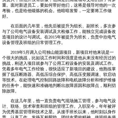
重。面对新进员工
，要
如何带好他们，这将是领导对
他
的一次
考验，也是给
他
锻炼的机会。
他
暗暗发誓
，
一定要将工作做
好
。
在后面的几年里
，他
先后被提升为组长、副班长，多次参
与了公司电气设备安装调试及大检修工作，能独立完成设备改
造项目的设计与调试。在
2
015
年被提升为班长，负责中欣电气
设备管理及班组的日常管理工作。
2
019
年
5
月调入公司独山能源项目，新项目对
他
来说是一
个很大的挑战，比如说工作时间和强度是
他
从来没有经历过的
挑战，刚进入项目就参与了公用工程设备的安装及调试工作。
凭着多年电气工作经验，很快适应了新项目的建设，
他
熟练掌
握了低压断路器、高低压综合保护、高低压变频调速、软启动
等技术。在处理电气控制回路故障和电机故障分析和维护维修
的任务中，能快速和准确
地
判断出故障原因和故障点，顺利切
除故障。
在
这几年里，他
一直负责电气现场施工管理，参与电气设
计、联络、技术审查和班组的管理工作。入职至今，年年被评
为优秀基层管理和技术之星。从接手班长以来，
他时刻
以身作
责，认真工作，发扬互相帮助，团结友爱
的
精神，使班组各项