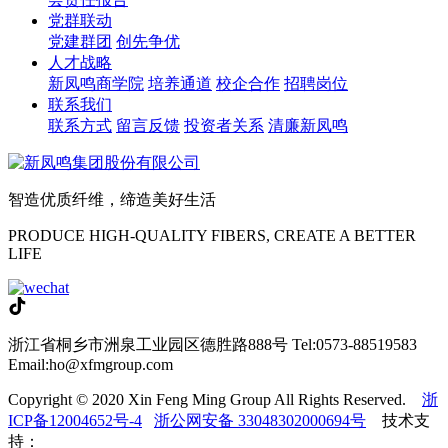
党群联动
党建群团
创先争优
人才战略
新凤鸣商学院
培养通道
校企合作
招聘岗位
联系我们
联系方式
留言反馈
投资者关系
清廉新凤鸣
智造优质纤维，缔造美好生活
PRODUCE HIGH-QUALITY FIBERS, CREATE A BETTER
LIFE
浙江省桐乡市洲泉工业园区德胜路888号
Tel:0573-88519583
Email:ho@xfmgroup.com
Copyright © 2020 Xin Feng Ming Group All Rights Reserved.
浙
ICP备12004652号-4
浙公网安备 33048302000694号
技术支
持：