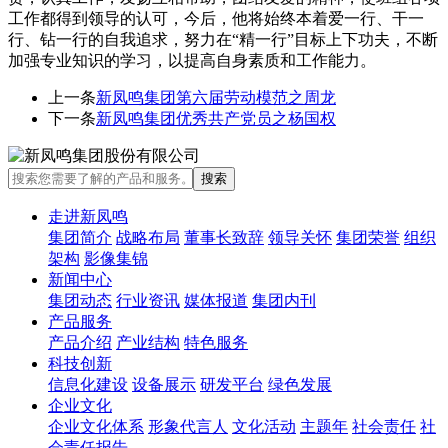
工作都得到领导的认可，
今后，他将始终
本着爱一行、干一
行、钻一行的自我追求，努力在
“精一行”目标上下功夫，不断
加强专业知识的学习，以提高自身素质和工作能力。
上一条
新凤鸣集团第六届劳动模范之周龙
下一条
新凤鸣集团优秀共产党员之杨国权
走进新凤鸣
集团简介
战略布局
董事长致辞
领导关怀
集团荣誉
组织
架构
影像集锦
新闻中心
集团动态
行业资讯
媒体报道
集团内刊
产品服务
产品介绍
产业结构
特色服务
科技创新
信息化建设
设备展示
研发平台
绿色发展
企业文化
企业文化体系
形象代言人
文化活动
主题年
社会责任
社
会责任报告