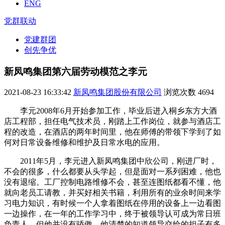
ENG
党群联动
党建群团
创先争优
新凤鸣集团第六届劳动模范之李元
2021-08-23 16:33:42
新凤鸣集团股份有限公司
浏览次数
4694
李元
2
008
年
6
月
开始
参加工作，毕业后进入桐乡东方大酒
店工程部，担任电气技术员，刚踏上工作岗位，就参与酒店工
程的改造，在酒店的两年时间里，
他
在师傅的带领下学到了如
何对日常设备维修和维护及日常水电的应用。
2011
年
5
月
，李元
进入新凤鸣集团中欣公司，刚进厂时
，
不会的很多，什么都要从头学起，
但是
面对
一系列
困难
，他也
没有退缩。工厂控制电路维修不会，甚至连图纸都看不懂，
他
就向老员工请教，并买
好相关
书籍，利用所有的业余时间来学
习电力知识，有时候一个人拿着图纸
在
停用的设备上一边看图
一边操作，在一年的工作学习中，
终于
被领导认可成为常日班
负责人，但
他
并没有骄傲，
他
清楚的知道领导交给
的
担子有多