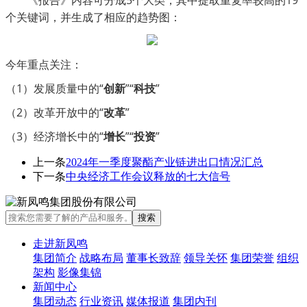
《报告》内容
可
分成
5个大类，其中提取重复率较高的19
个关键词，并生成了相应的趋势图：
今年重点关注：
（
1）发展质量中的“
创新
”“
科技
”
（
2）改革开放中的“
改革
”
（
3）经济增长中的“
增长
”“
投资
”
上一条
2024年一季度聚酯产业链进出口情况汇总
下一条
中央经济工作会议释放的七大信号
走进新凤鸣
集团简介
战略布局
董事长致辞
领导关怀
集团荣誉
组织
架构
影像集锦
新闻中心
集团动态
行业资讯
媒体报道
集团内刊