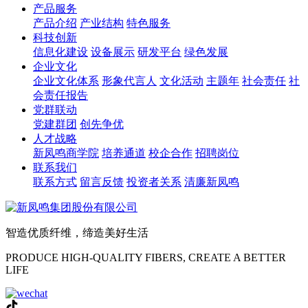
产品服务
产品介绍
产业结构
特色服务
科技创新
信息化建设
设备展示
研发平台
绿色发展
企业文化
企业文化体系
形象代言人
文化活动
主题年
社会责任
社
会责任报告
党群联动
党建群团
创先争优
人才战略
新凤鸣商学院
培养通道
校企合作
招聘岗位
联系我们
联系方式
留言反馈
投资者关系
清廉新凤鸣
智造优质纤维，缔造美好生活
PRODUCE HIGH-QUALITY FIBERS, CREATE A BETTER
LIFE