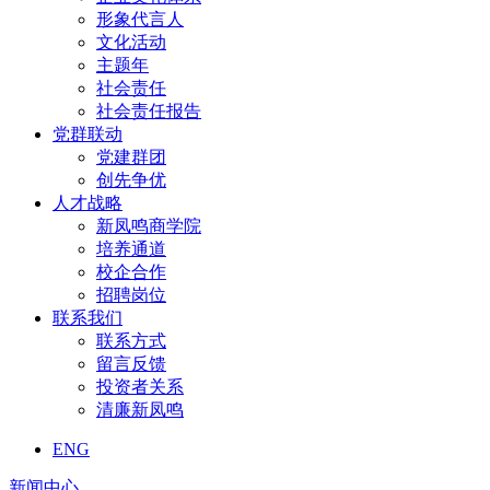
形象代言人
文化活动
主题年
社会责任
社会责任报告
党群联动
党建群团
创先争优
人才战略
新凤鸣商学院
培养通道
校企合作
招聘岗位
联系我们
联系方式
留言反馈
投资者关系
清廉新凤鸣
ENG
新闻中心