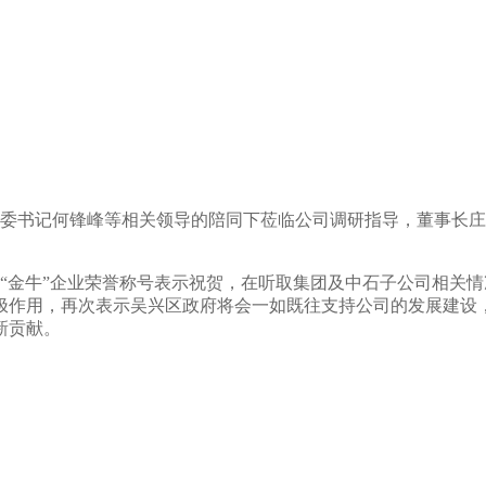
党委书记何锋峰等相关领导的陪同下莅临公司调研指导，董事长
金牛”企业荣誉称号表示祝贺，在听取集团及中石子公司相关情
极作用，再次表示吴兴区政府将会一如既往支持公司的发展建设
新贡献。