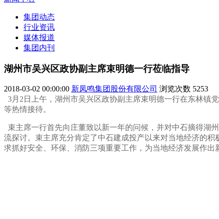
集团动态
行业资讯
媒体报道
集团内刊
湖州市吴兴区政协副主席束明德一行莅临指导
2018-03-02 00:00:00
新凤鸣集团股份有限公司
浏览次数
5253
3月2日上午，湖州市吴兴区政协副主席束明德一行在东林镇
等热情接待。
束主席一行首先向庄董致以新一年的问候，并对中石摘得湖州“
流探讨。束主席充分肯定了中石建成投产以来对当地经济的积
求抓好安全、环保、消防三项重要工作，为当地经济发展作出