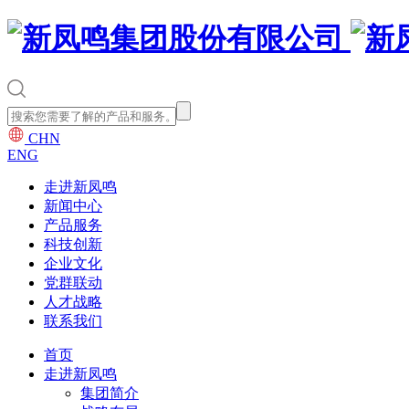
CHN
ENG
走进新凤鸣
新闻中心
产品服务
科技创新
企业文化
党群联动
人才战略
联系我们
首页
走进新凤鸣
集团简介