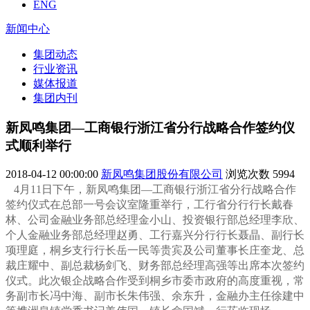
ENG
新闻中心
集团动态
行业资讯
媒体报道
集团内刊
新凤鸣集团—工商银行浙江省分行战略合作签约仪
式顺利举行
2018-04-12 00:00:00
新凤鸣集团股份有限公司
浏览次数
5994
4月11日下午，新凤鸣集团—工商银行浙江省分行战略合作
签约仪式在总部一号会议室隆重举行，
工行省分行行长戴春
林、公司金融业务部总经理金小山、投资银行部总经理李欣、
个人金融业务部总经理赵勇、工行嘉兴分行行长聂晶、副行长
项理庭，桐乡支行行长岳一民
等贵宾及公司董事长庄奎龙、总
裁庄耀中、副总裁杨剑飞、财务部总经理高强等出席本次签约
仪式。此次银企战略合作受到桐乡市委市政府的高度重视，常
务副市长冯中海、副市长朱伟强、余东升，金融办主任徐建中