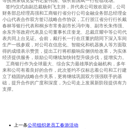
等携洲泉镇党委书记姜伟国、镇长俞国斌一行莅临现场。
签约仪式由副总裁杨剑飞主持，并代表公司致欢迎词，公司
财务部总经理高强和工商银行省分行
公司金融业务部总经理金
小山
代表合作双方签订战略合作协议，
工行浙江省分行行长戴
春林等银行代表和桐乡市常务副市长冯中海、副市长朱伟强、
余东升等政府代表及公司董事长庄奎龙、总裁庄耀中等公司代
表共同上台见证。会前，戴行长一行在庄董的陪同下深入车间
生产一线参观，对公司在信息化、智能化和机器换人等方面取
得的成绩表示赞赏，提出工行将积极响应侧供给改革，为实体
经济提供服务，鼓励公司继续加快转型升级步伐，提增实力。
工商银行作为全球最大、综合实力最雄厚的金融机构，多年
来和公司有着良好的合作，此次签约不仅标志着公司和工行建
立了稳固的战略合作关系，更将继续巩固双方强强联手的基
础，提升合作的广度和深度，
为公司走上发展新阶段提供有力
支撑。
上一条
公司组织老员工春游活动