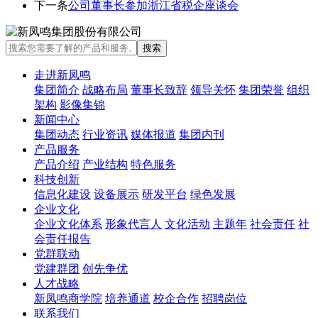
下一条
公司董事长参加浙江省税企座谈会
走进新凤鸣
集团简介
战略布局
董事长致辞
领导关怀
集团荣誉
组织
架构
影像集锦
新闻中心
集团动态
行业资讯
媒体报道
集团内刊
产品服务
产品介绍
产业结构
特色服务
科技创新
信息化建设
设备展示
研发平台
绿色发展
企业文化
企业文化体系
形象代言人
文化活动
主题年
社会责任
社
会责任报告
党群联动
党建群团
创先争优
人才战略
新凤鸣商学院
培养通道
校企合作
招聘岗位
联系我们