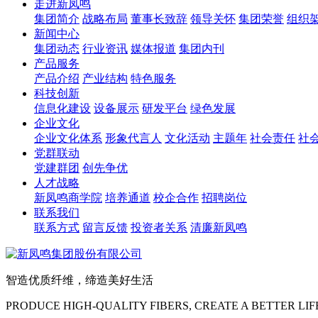
走进新凤鸣
集团简介
战略布局
董事长致辞
领导关怀
集团荣誉
组织
新闻中心
集团动态
行业资讯
媒体报道
集团内刊
产品服务
产品介绍
产业结构
特色服务
科技创新
信息化建设
设备展示
研发平台
绿色发展
企业文化
企业文化体系
形象代言人
文化活动
主题年
社会责任
社
党群联动
党建群团
创先争优
人才战略
新凤鸣商学院
培养通道
校企合作
招聘岗位
联系我们
联系方式
留言反馈
投资者关系
清廉新凤鸣
智造优质纤维，缔造美好生活
PRODUCE HIGH-QUALITY FIBERS, CREATE A BETTER LIF