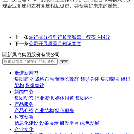
现企业党建和农村党建相互促进、共创美好未来的愿景。
上一条
农行省分行副行长李智馨一行莅临指导
下一条
公司开展质量月知识竞赛
走进新凤鸣
集团简介
战略布局
董事长致辞
领导关怀
集团荣誉
组织
架构
影像集锦
新闻中心
集团动态
行业资讯
媒体报道
集团内刊
产品服务
产品介绍
产业结构
特色服务
科技创新
信息化建设
设备展示
研发平台
绿色发展
企业文化