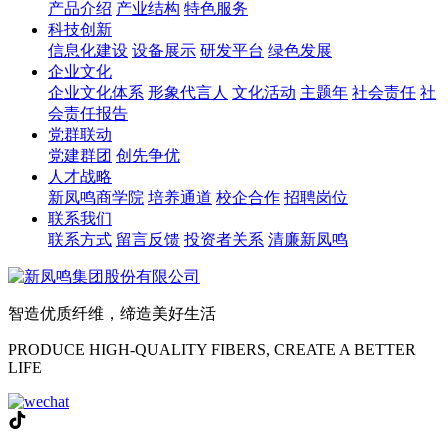
产品介绍
产业结构
特色服务
科技创新
信息化建设
设备展示
研发平台
绿色发展
企业文化
企业文化体系
形象代言人
文化活动
主题年
社会责任
社
会责任报告
党群联动
党建群团
创先争优
人才战略
新凤鸣商学院
培养通道
校企合作
招聘岗位
联系我们
联系方式
留言反馈
投资者关系
清廉新凤鸣
智造优质纤维，缔造美好生活
PRODUCE HIGH-QUALITY FIBERS, CREATE A BETTER
LIFE