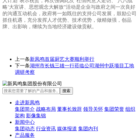
人计划”表示祝贺，再次强调此次“社情民意大走访、‘八八战
略’大宣讲、思想观念大解放”活动是企业与政府之间一次良好
的沟通互动机会，政府将一如既往的支持公司发展，鼓励公司
抓住机遇，充分发挥人才优势、技术优势，做精做强，创品
牌、出影响，继续为当地经济建设做贡献。
上一条
新凤鸣首届厨艺大赛顺利举行
下一条
湖州市长钱三雄一行莅临公司湖州中跃项目工地
调研考察
走进新凤鸣
集团简介
战略布局
董事长致辞
领导关怀
集团荣誉
组织
架构
影像集锦
新闻中心
集团动态
行业资讯
媒体报道
集团内刊
产品服务