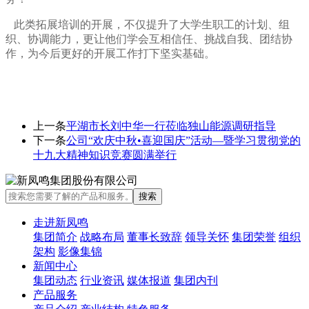
此类拓展培训的开展，不仅提升了大学生职工的计划、组
织、协调能力，更让他们学会互相信任、挑战自我、团结协
作，为今后更好的开展工作打下坚实基础。
上一条
平湖市长刘中华一行莅临独山能源调研指导
下一条
公司“欢庆中秋•喜迎国庆”活动—暨学习贯彻党的
十九大精神知识竞赛圆满举行
走进新凤鸣
集团简介
战略布局
董事长致辞
领导关怀
集团荣誉
组织
架构
影像集锦
新闻中心
集团动态
行业资讯
媒体报道
集团内刊
产品服务