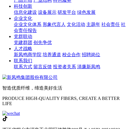
产品介绍
产业结构
特色服务
科技创新
信息化建设
设备展示
研发平台
绿色发展
企业文化
企业文化体系
形象代言人
文化活动
主题年
社会责任
社
会责任报告
党群联动
党建群团
创先争优
人才战略
新凤鸣商学院
培养通道
校企合作
招聘岗位
联系我们
联系方式
留言反馈
投资者关系
清廉新凤鸣
智造优质纤维，缔造美好生活
PRODUCE HIGH-QUALITY FIBERS, CREATE A BETTER
LIFE