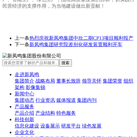
民营经济的支撑作用，为当地建设做出新贡献！
上一条
热烈庆祝新凤鸣集团中欣二期CP13项目顺利投产
下一条
新凤鸣集团研究院差别化研发装置顺利开车
走进新凤鸣
集团简介
战略布局
董事长致辞
领导关怀
集团荣誉
组织
架构
影像集锦
新闻中心
集团动态
行业资讯
媒体报道
集团内刊
产品服务
产品介绍
产业结构
特色服务
科技创新
信息化建设
设备展示
研发平台
绿色发展
企业文化