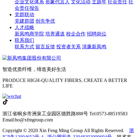
企业文化体系
形象代言人
文化活动
主题年
社会责任
社
会责任报告
党群联动
党建群团
创先争优
人才战略
新凤鸣商学院
培养通道
校企合作
招聘岗位
联系我们
联系方式
留言反馈
投资者关系
清廉新凤鸣
智造优质纤维，缔造美好生活
PRODUCE HIGH-QUALITY FIBERS, CREATE A BETTER
LIFE
浙江省桐乡市洲泉工业园区德胜路888号
Tel:0573-88519583
Email:ho@xfmgroup.com
Copyright © 2020 Xin Feng Ming Group All Rights Reserved.
浙
ICP备12004652号-4
浙公网安备 33048302000694号
技术支