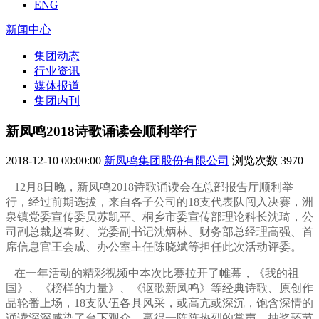
ENG
新闻中心
集团动态
行业资讯
媒体报道
集团内刊
新凤鸣2018诗歌诵读会顺利举行
2018-12-10 00:00:00
新凤鸣集团股份有限公司
浏览次数
3970
12月8日晚，新凤鸣2018诗歌诵读会在总部报告厅顺利举
行，经过前期选拔，来自各子公司的18支代表队闯入决赛，洲
泉镇党委宣传委员苏凯平、桐乡市委宣传部理论科长沈琦，公
司副总裁赵春财、党委副书记沈炳林、财务部总经理高强、首
席信息官王会成、办公室主任陈晓斌等担任此次活动评委。
在一年活动的精彩视频中本次比赛拉开了帷幕，《我的祖
国》、《榜样的力量》、《讴歌新凤鸣》等经典诗歌、原创作
品轮番上场，18支队伍各具风采，或高亢或深沉，饱含深情的
诵读深深感染了台下观众，赢得一阵阵热烈的掌声。抽奖环节