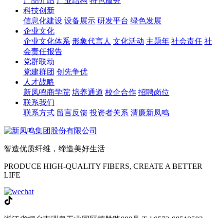
产品介绍
产业结构
特色服务
科技创新
信息化建设
设备展示
研发平台
绿色发展
企业文化
企业文化体系
形象代言人
文化活动
主题年
社会责任
社
会责任报告
党群联动
党建群团
创先争优
人才战略
新凤鸣商学院
培养通道
校企合作
招聘岗位
联系我们
联系方式
留言反馈
投资者关系
清廉新凤鸣
智造优质纤维，缔造美好生活
PRODUCE HIGH-QUALITY FIBERS, CREATE A BETTER
LIFE