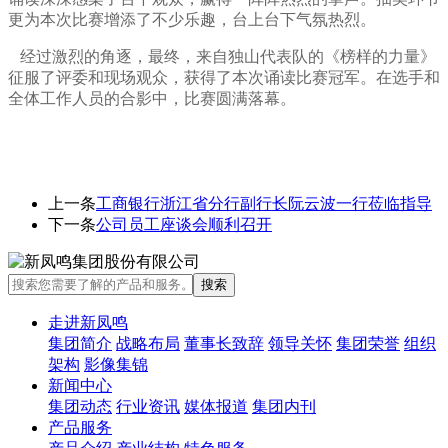
更为本次比赛增添了不少乐趣，台上台下气氛热烈。
经过激烈的角逐，最终，来自独山代表队的《榜样的力量》
征服了评委和现场观众，获得了本次诵读比赛冠军。在选手和
全体工作人员的合影中，比赛圆满落幕。
上一条
工商银行浙江省分行副行长阮云波一行莅临指导
下一条
公司员工座谈会顺利召开
走进新凤鸣
集团简介
战略布局
董事长致辞
领导关怀
集团荣誉
组织
架构
影像集锦
新闻中心
集团动态
行业资讯
媒体报道
集团内刊
产品服务