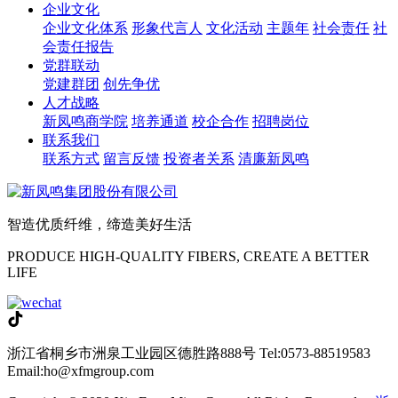
企业文化
企业文化体系
形象代言人
文化活动
主题年
社会责任
社
会责任报告
党群联动
党建群团
创先争优
人才战略
新凤鸣商学院
培养通道
校企合作
招聘岗位
联系我们
联系方式
留言反馈
投资者关系
清廉新凤鸣
智造优质纤维，缔造美好生活
PRODUCE HIGH-QUALITY FIBERS, CREATE A BETTER
LIFE
浙江省桐乡市洲泉工业园区德胜路888号
Tel:0573-88519583
Email:ho@xfmgroup.com