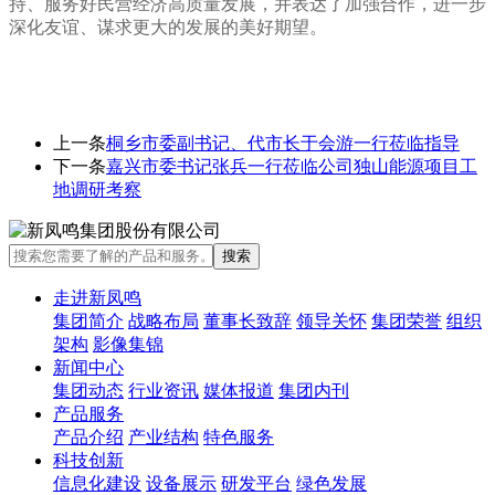
持、服务好民营经济高质量发展，并表达了加强合作，进一步
深化友谊、谋求更大的发展的美好期望。
上一条
桐乡市委副书记、代市长于会游一行莅临指导
下一条
嘉兴市委书记张兵一行莅临公司独山能源项目工
地调研考察
走进新凤鸣
集团简介
战略布局
董事长致辞
领导关怀
集团荣誉
组织
架构
影像集锦
新闻中心
集团动态
行业资讯
媒体报道
集团内刊
产品服务
产品介绍
产业结构
特色服务
科技创新
信息化建设
设备展示
研发平台
绿色发展