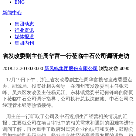
ENG
新闻中心
集团动态
行业资讯
媒体报道
集团内刊
省发改委副主任周华富一行莅临中石公司调研走访
2018-12-20 00:00:00
新凤鸣集团股份有限公司
浏览次数
4090
12月19日下午，浙江省发改委副主任周华富携省发改委重点
办、能源局、投资处相关领导，在湖州市发改委副主任张云
峰、吴兴区发改委主任杨元江、东林镇党委书记何锋峰的陪同
下莅临中石公司调研指导，公司执行总裁沈健彧、中石公司总
经理管永银等热情接待。
周主任一行听取了公司及中石近期生产经营相关情况的汇
报，主要就公司在项目审批中的相关需求和遇到的困难等进行
询问了解，再次重申了政府对民营企业的认可和支持，鼓励公
司加快转型升级步伐，坚持走实体经济高质量发展的道路，继