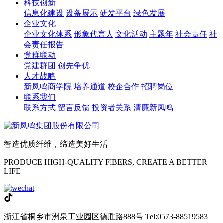
科技创新
信息化建设
设备展示
研发平台
绿色发展
企业文化
企业文化体系
形象代言人
文化活动
主题年
社会责任
社
会责任报告
党群联动
党建群团
创先争优
人才战略
新凤鸣商学院
培养通道
校企合作
招聘岗位
联系我们
联系方式
留言反馈
投资者关系
清廉新凤鸣
智造优质纤维，缔造美好生活
PRODUCE HIGH-QUALITY FIBERS, CREATE A BETTER
LIFE
浙江省桐乡市洲泉工业园区德胜路888号
Tel:0573-88519583