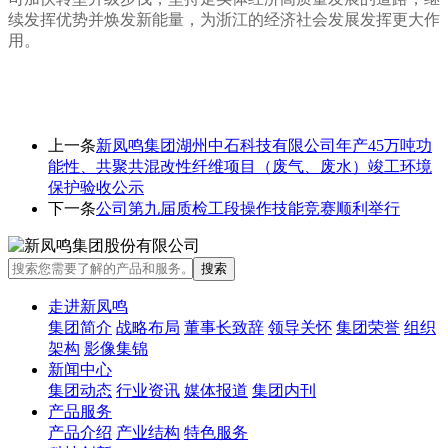
续发挥优势并焕发新能量，为浙江的经济社会发展发挥更大作
用。
上一条
新凤鸣集团湖州中石科技有限公司年产45万吨功
能性、共聚共混改性纤维项目（废气、废水）竣工环境
保护验收公示
下一条
公司第九届质检工段操作技能竞赛顺利举行
走进新凤鸣
集团简介
战略布局
董事长致辞
领导关怀
集团荣誉
组织
架构
影像集锦
新闻中心
集团动态
行业资讯
媒体报道
集团内刊
产品服务
产品介绍
产业结构
特色服务