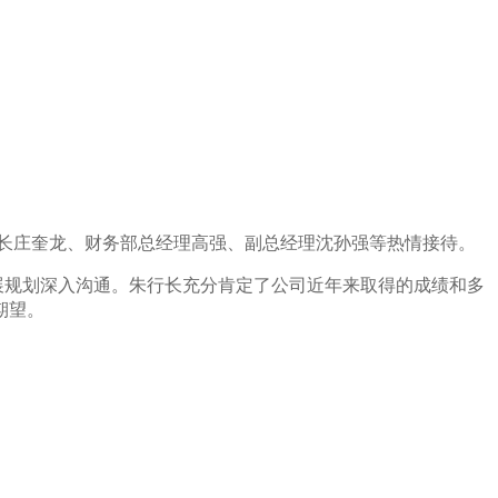
长庄奎龙、财务部总经理高强、副总经理沈孙强等热情接待。
展规划深入沟通。
朱行长
充分肯定了公司
近年来取得的成绩和
多
期望。