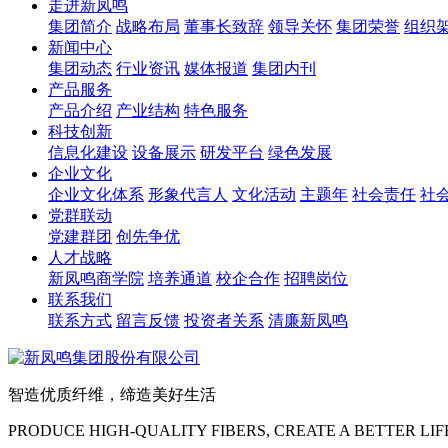
走进新凤鸣
集团简介
战略布局
董事长致辞
领导关怀
集团荣誉
组织
新闻中心
集团动态
行业资讯
媒体报道
集团内刊
产品服务
产品介绍
产业结构
特色服务
科技创新
信息化建设
设备展示
研发平台
绿色发展
企业文化
企业文化体系
形象代言人
文化活动
主题年
社会责任
社
党群联动
党建群团
创先争优
人才战略
新凤鸣商学院
培养通道
校企合作
招聘岗位
联系我们
联系方式
留言反馈
投资者关系
清廉新凤鸣
智造优质纤维，缔造美好生活
PRODUCE HIGH-QUALITY FIBERS, CREATE A BETTER LIF