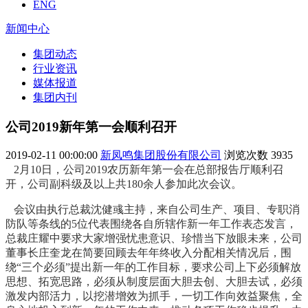
ENG
新闻中心
集团动态
行业资讯
媒体报道
集团内刊
公司2019新年第一会顺利召开
2019-02-11 00:00:00
新凤鸣集团股份有限公司
浏览次数
3935
2月10日，公司2019农历新年第一会在总部报告厅顺利召
开，公司副科级及以上共180余人参加此次会议。
会议由执行总裁沈健彧主持，来自公司生产、项目、专职消
防队等条线的5位代表围绕各自所辖作新一年工作表态发言，
总裁庄耀中要求大家增强忧患意识、珍惜当下放眼未来，公司
董事长庄奎龙在简要回顾去年年终收入分配相关情况后，围
绕“三个必须”提出新一年的工作目标，要求公司上下必须解放
思想、拓宽思路，必须从制度层面大胆去创、大胆去试，必须
激发内部活力，以挖潜增效为抓手，一切工作向效益聚焦，全