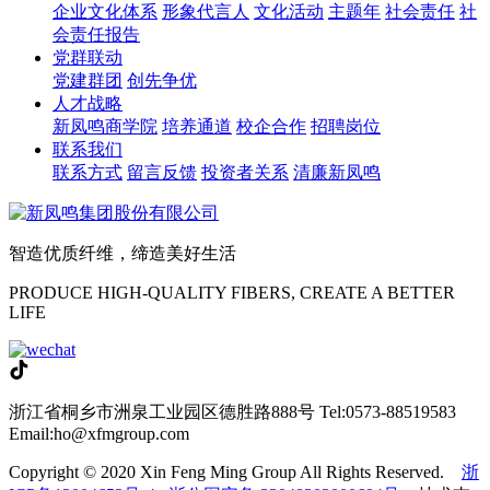
企业文化体系
形象代言人
文化活动
主题年
社会责任
社
会责任报告
党群联动
党建群团
创先争优
人才战略
新凤鸣商学院
培养通道
校企合作
招聘岗位
联系我们
联系方式
留言反馈
投资者关系
清廉新凤鸣
智造优质纤维，缔造美好生活
PRODUCE HIGH-QUALITY FIBERS, CREATE A BETTER
LIFE
浙江省桐乡市洲泉工业园区德胜路888号
Tel:0573-88519583
Email:ho@xfmgroup.com
Copyright © 2020 Xin Feng Ming Group All Rights Reserved.
浙