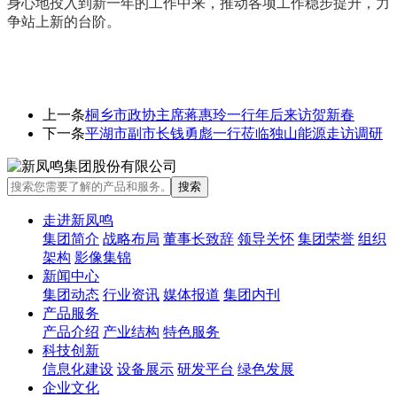
身心地投入到新一年的工作中来，推动各项工作稳步提升，力
争站上新的台阶。
上一条
桐乡市政协主席蒋惠玲一行年后来访贺新春
下一条
平湖市副市长钱勇彪一行莅临独山能源走访调研
走进新凤鸣
集团简介
战略布局
董事长致辞
领导关怀
集团荣誉
组织
架构
影像集锦
新闻中心
集团动态
行业资讯
媒体报道
集团内刊
产品服务
产品介绍
产业结构
特色服务
科技创新
信息化建设
设备展示
研发平台
绿色发展
企业文化